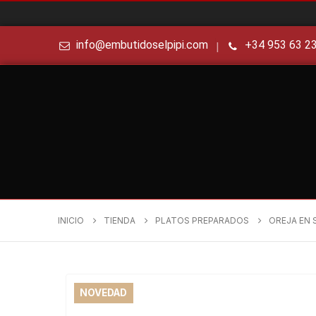
info@embutidoselpipi.com
+34 953 63 2
|
INICIO
TIENDA
PLATOS PREPARADOS
OREJA EN 
NOVEDAD