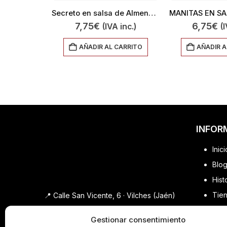
Secreto en salsa de Almendras 350
7,75
€
6,75
€
(IVA inc.)
(I
AÑADIR AL CARRITO
AÑADIR A
INFOR
Inici
Blo
Hist
Tie
📍 Calle San Vicente, 6 · Vilches (Jaén)
Faq
📞
686 963 595
·
WhatsApp
✉️
Gestionar consentimiento
Con
info@embutidoselpipi.com