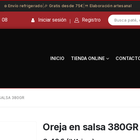
❄️ Envío refrigerado
|
🎉 Gratis desde 75€
|
🍴 Elaboración artesanal
3 08
Iniciar sesión
Registro
|
INICIO
TIENDA ONLINE
CONTACT
SALSA 380GR
Oreja en salsa 380GR