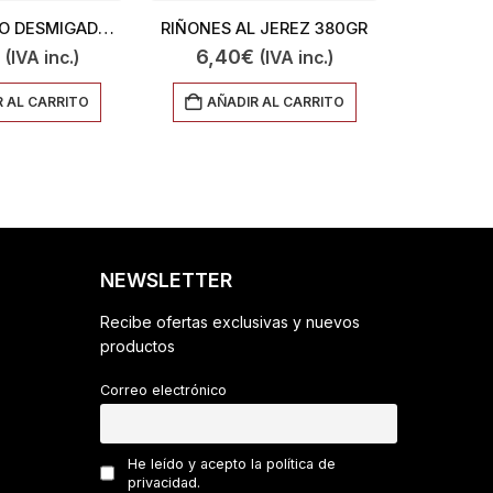
RABO DE TORO DESMIGADO 400GR
RIÑONES AL JEREZ 380GR
CARRILL
6,40
€
12,2
(IVA inc.)
(IVA inc.)
 AL CARRITO
AÑADIR AL CARRITO
AÑA
NEWSLETTER
Recibe ofertas exclusivas y nuevos
productos
Correo electrónico
He leído y acepto la política de
privacidad.