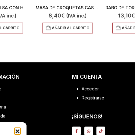
MANITAS EN SALSA CON HUESO 500
MASA DE CROQUETAS CASERAS DE COCIDO 600
8,40
€
13,10
€
VA inc.)
(IVA inc.)
L CARRITO
AÑADIR AL CARRITO
AÑADIR
MACIÓN
MI CUENTA
o
Acceder
g
Registrarse
oria
nda
¡SÍGUENOS!
s
tacto