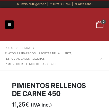
❄️ Envío refrigerado | 🎉 Gratis +75€ | 🍴 Artesanal
0
INICIO
TIENDA
PLATOS PREPARADOS
,
RECETAS DE LA HUERTA
,
ESPECIALIDADES RELLENAS
PIMIENTOS RELLENOS DE CARNE 450
PIMIENTOS RELLENOS
DE CARNE 450
11,25
€
(IVA inc.)