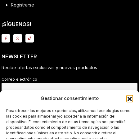
Registrarse
¡SÍGUENOS!
NEWSLETTER
Recibe ofertas exclusivas y nuevos productos
Correo electrónico
Gestionar consentimiento
He leído y acepto la política de privacidad.
Para ofrecer las mejores experiencias, utilizamos tecnologías como
las cookies para almacenar y/o acceder a la información del
dispositivo. El consentimiento de estas tecnologías nos permitirá
Sin spam. Solo ofertas reales.
procesar datos como el comportamiento de navegación o las
identificaciones únicas en este sitio. No consentir o retirar el
consentimiento, puede afectar negativamente a ciertas