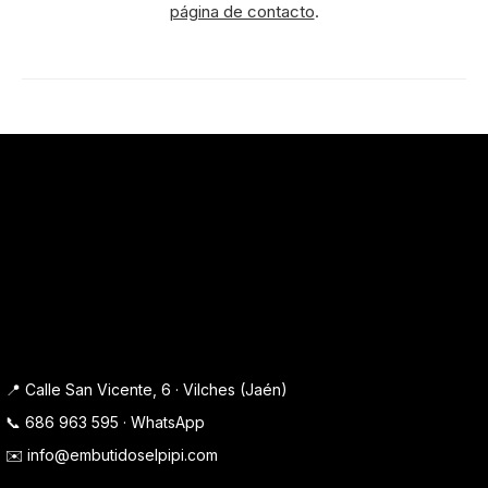
página de contacto
.
📍 Calle San Vicente, 6 · Vilches (Jaén)
📞
686 963 595
·
WhatsApp
✉️
info@embutidoselpipi.com