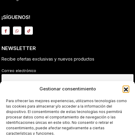
¡SÍGUENOS!
NEWSLETTER
Recibe ofertas exclusivas y nuevos productos
Correo electrónico
Gestionar consentimiento
He leído y acepto la política de privacidad.
Para ofrecer las mejores experiencias, utilizamos tecnologías como
las cookies para almacenar y/o acceder a la información del
dispositivo. El consentimiento de estas tecnologías nos permitirá
procesar datos como el comportamiento de navegación o las
Sin spam. Solo ofertas reales.
identificaciones únicas en este sitio. No consentir o retirar el
consentimiento, puede afectar negativamente a ciertas
características y funciones.