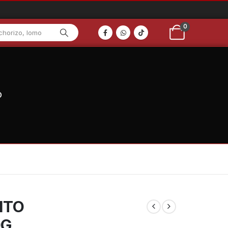
0
O
ITO
0G