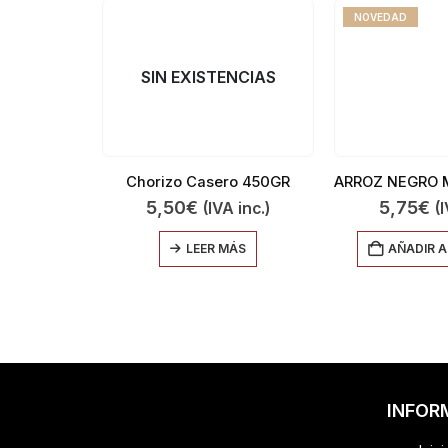
NOVEDAD
SIN EXISTENCIAS
Chorizo Casero 450GR
5,50
€
5,75
€
(IVA inc.)
(I
LEER MÁS
AÑADIR A
INFOR