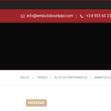
info@embutidoselpipi.com
+34 953 63 2
|
INICIO
TIENDA
PLATOS PREPARADOS
MANITAS D
NOVEDAD