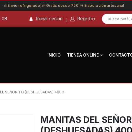
❄️ Envío refrigerado
|
🎉 Gratis desde 75€
|
🍴 Elaboración artesanal
3 08
Iniciar sesión
Registro
|
INICIO
TIENDA ONLINE
CONTACT
EL SEÑORITO (DESHUESADAS) 400G
MANITAS DEL SEÑOR
(DESHUESADAS) 40