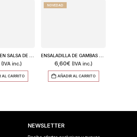
NOVEDAD
ALBONDIGAS EN SALSA DE CLASICA 450GR
ENSALADILLA DE GAMBAS AL AJILLO 300
6,60
€
11,2
(IVA inc.)
(IVA inc.)
 AL CARRITO
AÑADIR AL CARRITO
AÑA
NEWSLETTER