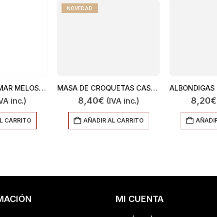
NOVEDAD
ARROZ NEGRO MAR MELOSO 450
MASA DE CROQUETAS CASERAS DE JAMON
8,40
€
8,20
€
VA inc.)
(IVA inc.)
L CARRITO
AÑADIR AL CARRITO
AÑADIR
MACIÓN
MI CUENTA