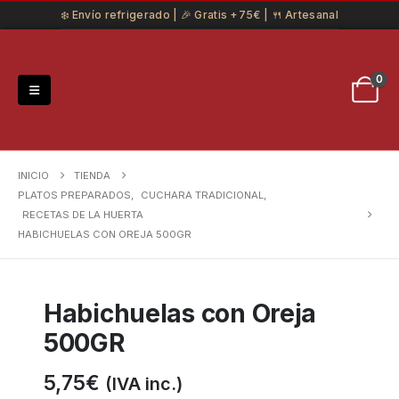
❄️ Envío refrigerado | 🎉 Gratis +75€ | 🍴 Artesanal
0
INICIO
TIENDA
PLATOS PREPARADOS
,
CUCHARA TRADICIONAL
,
RECETAS DE LA HUERTA
HABICHUELAS CON OREJA 500GR
Habichuelas con Oreja
500GR
5,75
€
(IVA inc.)