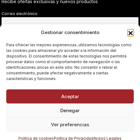
Recibe ofertas exclusivas y nuevos productos
Correo electrónico
Gestionar consentimiento
He leído y acepto la política de privacidad.
Para ofrecer las mejores experiencias, utilizamos tecnologías como
las cookies para almacenar y/o acceder a la información del
dispositivo. El consentimiento de estas tecnologías nos permitirá
procesar datos como el comportamiento de navegación o las
Sin spam. Solo ofertas reales.
identificaciones únicas en este sitio. No consentir o retirar el
consentimiento, puede afectar negativamente a ciertas
características y funciones.
Aceptar
© 1967 - 2026 Embutidos El Pipi · Registro Sanitario XX.XXXX/JA ·
Vilches (Jaén)
Denegar
❄️ Envío refrigerado · 👨‍🍳 Producto artesanal · ❤️ Hecho en
España
Ver preferencias
Política de cookies
Política de Privacidad
Avisos Legales