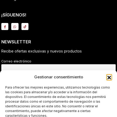
¡SÍGUENOS!
NEWSLETTER
Recibe ofertas exclusivas y nuevos productos
Correo electrónico
Gestionar consentimiento
He leído y acepto la política de privacidad.
Para ofrecer las mejores experiencias, utilizamos tecnologías como
las cookies para almacenar y/o acceder a la información del
dispositivo. El consentimiento de estas tecnologías nos permitirá
procesar datos como el comportamiento de navegación o las
Sin spam. Solo ofertas reales.
identificaciones únicas en este sitio. No consentir o retirar el
consentimiento, puede afectar negativamente a ciertas
características y funciones.