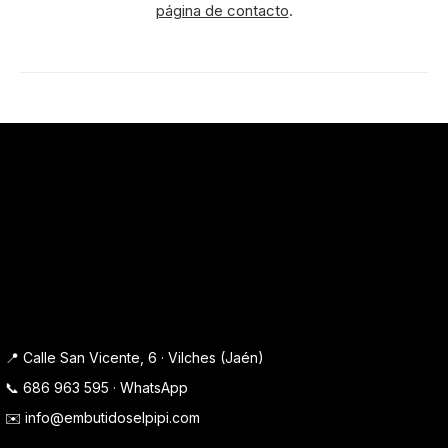
página de contacto
.
📍 Calle San Vicente, 6 · Vilches (Jaén)
📞
686 963 595
·
WhatsApp
✉️
info@embutidoselpipi.com