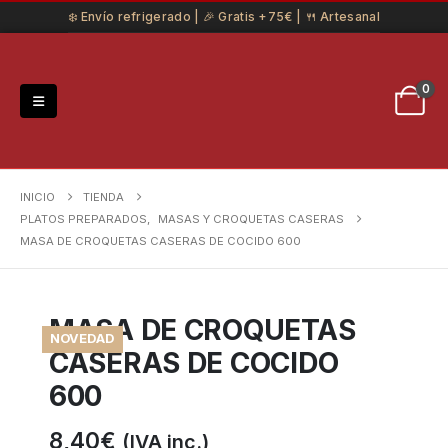
❄️ Envío refrigerado | 🎉 Gratis +75€ | 🍴 Artesanal
0
INICIO
TIENDA
PLATOS PREPARADOS
,
MASAS Y CROQUETAS CASERAS
MASA DE CROQUETAS CASERAS DE COCIDO 600
MASA DE CROQUETAS
NOVEDAD
CASERAS DE COCIDO
600
8,40
€
(IVA inc.)