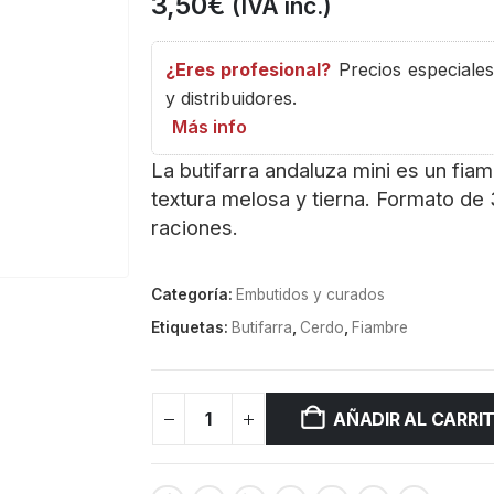
3,50
€
(IVA inc.)
¿Eres profesional?
Precios especiales 
y distribuidores.
Más info
La butifarra andaluza mini es un fia
textura melosa y tierna. Formato de 
raciones.
Categoría:
Embutidos y curados
Etiquetas:
Butifarra
,
Cerdo
,
Fiambre
AÑADIR AL CARRI