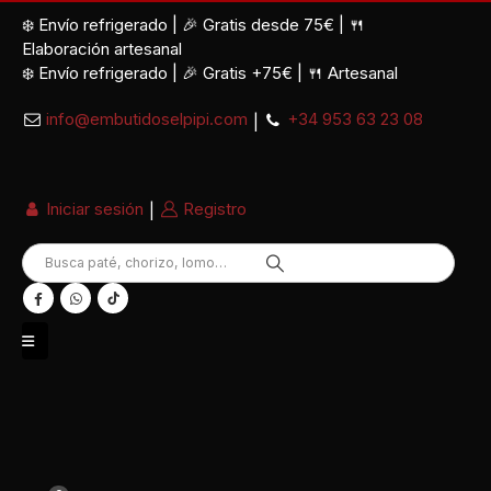
❄️ Envío refrigerado
|
🎉 Gratis desde 75€
|
🍴
Elaboración artesanal
❄️ Envío refrigerado | 🎉 Gratis +75€ | 🍴 Artesanal
info@embutidoselpipi.com
+34 953 63 23 08
|
Iniciar sesión
Registro
|