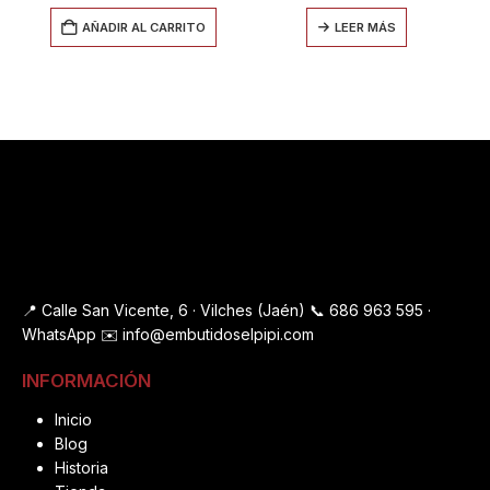
AÑADIR AL CARRITO
LEER MÁS
📍 Calle San Vicente, 6 · Vilches (Jaén)
📞
686 963 595
·
WhatsApp
✉️
info@embutidoselpipi.com
INFORMACIÓN
Inicio
Blog
Historia