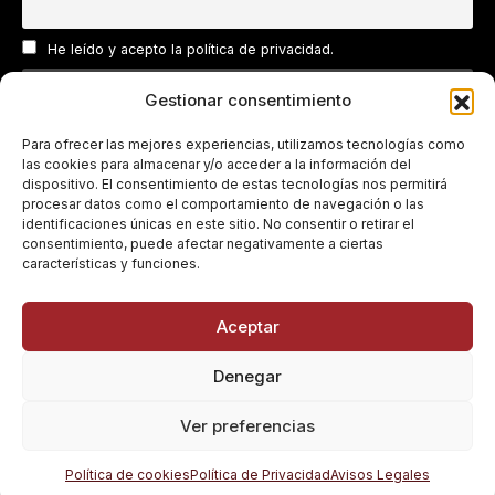
He leído y acepto la política de privacidad.
Gestionar consentimiento
Sin spam. Solo ofertas reales.
Para ofrecer las mejores experiencias, utilizamos tecnologías como
las cookies para almacenar y/o acceder a la información del
dispositivo. El consentimiento de estas tecnologías nos permitirá
procesar datos como el comportamiento de navegación o las
identificaciones únicas en este sitio. No consentir o retirar el
consentimiento, puede afectar negativamente a ciertas
características y funciones.
Aceptar
© 1967 - 2026 Embutidos El Pipi · Registro Sanitario
XX.XXXX/JA · Vilches (Jaén)
Denegar
❄️ Envío refrigerado · 👨‍🍳 Producto artesanal · ❤️ Hecho en
España
Ver preferencias
Política de cookies
Política de Privacidad
Avisos Legales